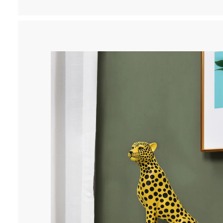
9
.
9
9