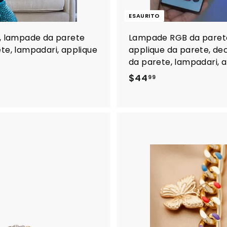
ESAURITO
a, lampade da parete
Lampade RGB da parete 
ete, lampadari, applique
applique da parete, de
da parete, lampadari, 
$
$44
99
4
4
.
9
9
A
g
g
i
u
n
g
i
a