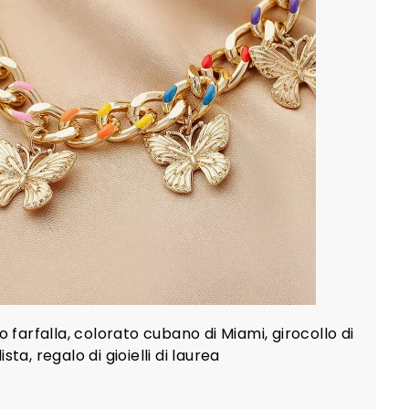
l
c
a
r
r
e
l
l
o
o farfalla, colorato cubano di Miami, girocollo di
ta, regalo di gioielli di laurea