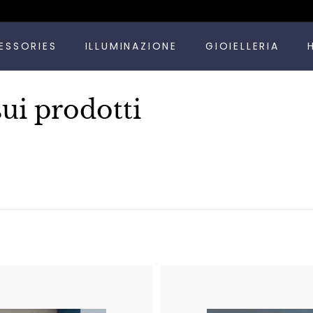
Metti
ESSORIES
ILLUMINAZIONE
GIOIELLERIA
in
pausa
presentazione
sui prodotti