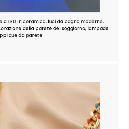
a LED in ceramica, luci da bagno moderne,
corazione della parete del soggiorno, lampade
applique da parete
A
g
g
i
u
n
g
i
a