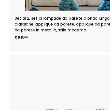
Set di 2, set di lampade da parete a onda lung
classiche, applique da parete, applique da par
da parete in metallo, stile moderno
$
$85
99
8
5
.
9
9