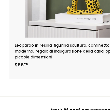
Leopardo in resina, figurina scultura, caminetto
moderno, regalo di inaugurazione della casa, ope
piccole dimensioni
$
$56
75
5
6
.
7
5
Iscriviti oggi per conosc