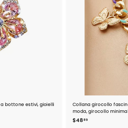
l
c
a
r
r
e
l
l
o
 a bottone estivi, gioielli
Collana girocollo fascin
moda, girocollo minimalis
$
$48
89
4