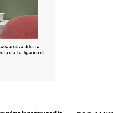
 decorativo di lusso
ra d'arte, figurina di
Inserisci
Iscriviti
ere prima le nostre vendite