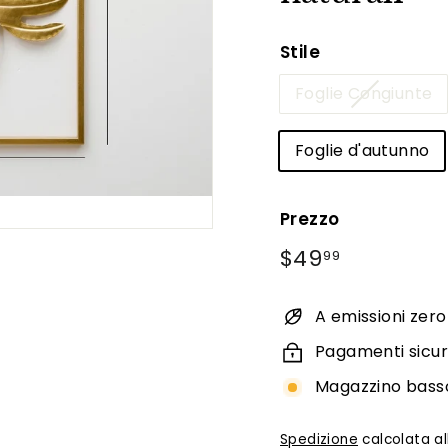
Stile
Foglie Congiunte
Foglie d'autunno
Prezzo
Prezzo
$49.99
$49
99
di
listino
A emissioni zero
Pagamenti sicur
Magazzino basso,
Spedizione
calcolata al