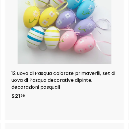
u
u
n
n
g
g
i
a
a
l
c
c
a
a
r
r
e
e
l
l
o
o
12 uova di Pasqua colorate primaverili, set di
uova di Pasqua decorative dipinte,
decorazioni pasquali
$
$21
99
2
1
.
9