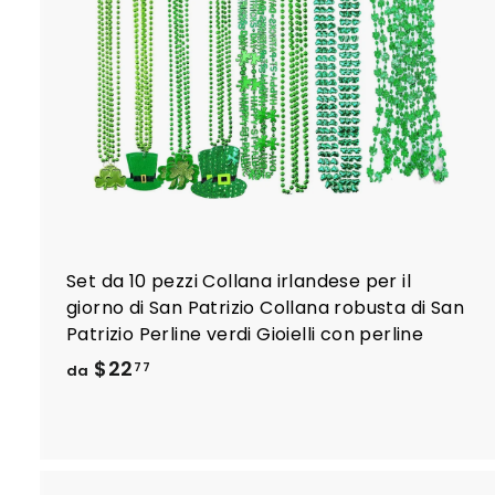
i
l
r
r
l
l
Set da 10 pezzi Collana irlandese per il
giorno di San Patrizio Collana robusta di San
Patrizio Perline verdi Gioielli con perline
d
$22
77
da
a
$
2
2