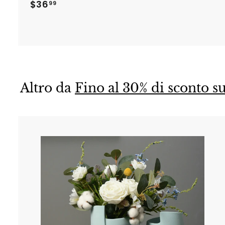
$
$36
99
3
6
.
9
9
Altro da
Fino al 30% di sconto su
i
i