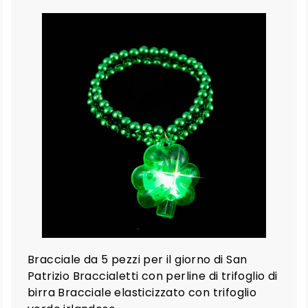
9
A
A
g
g
g
g
i
u
u
n
n
g
g
i
a
a
l
c
c
a
a
r
r
e
e
l
l
o
o
Bracciale da 5 pezzi per il giorno di San
Patrizio Braccialetti con perline di trifoglio di
birra Bracciale elasticizzato con trifoglio