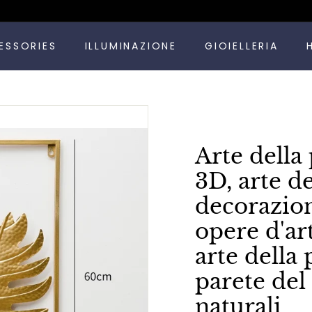
Metti
ESSORIES
ILLUMINAZIONE
GIOIELLERIA
in
pausa
presentazione
Arte della 
3D, arte de
decorazioni
opere d'art
arte della
parete del
naturali