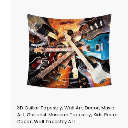
.
7
7
i
i
l
r
r
l
l
3D Guitar Tapestry, Wall Art Decor, Music
Art, Guitarist Musician Tapestry, Kids Room
Decor, Wall Tapestry Art