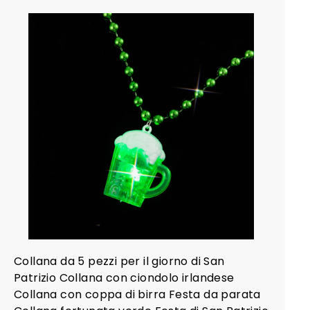
4
9
A
g
g
i
u
n
g
i
a
l
c
a
r
r
e
l
l
o
Collana da 5 pezzi per il giorno di San
Patrizio Collana con ciondolo irlandese
Collana con coppa di birra Festa da parata