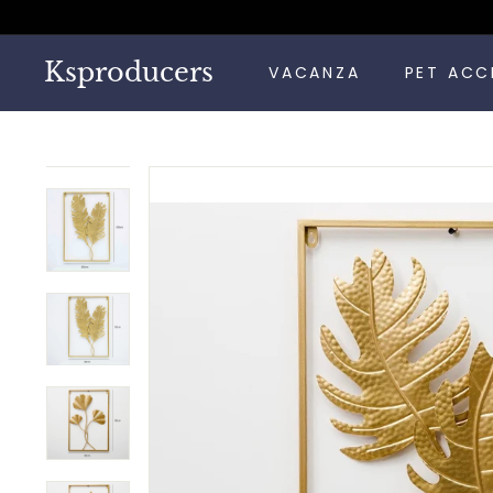
Vai
direttamente
ai
Ksproducers
VACANZA
PET ACC
contenuti