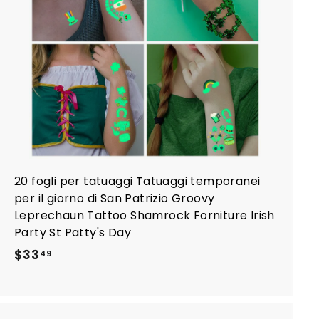
u
n
g
i
a
l
c
a
r
r
e
l
l
o
20 fogli per tatuaggi Tatuaggi temporanei
per il giorno di San Patrizio Groovy
Leprechaun Tattoo Shamrock Forniture Irish
Party St Patty's Day
$
$33
49
3
3
.