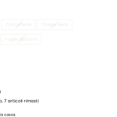
Tris floreale
Cinque denti
Foglie danzanti
i
 7 articoli rimasti
la cassa.