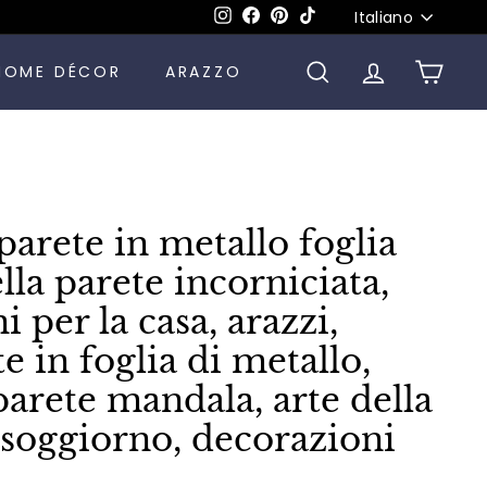
Lingua
Instagram
Facebook
Pinterest
TikTok
Italiano
HOME DÉCOR
ARAZZO
CERCA
ACCOUNT
CARR
parete in metallo foglia
lla parete incorniciata,
 per la casa, arazzi,
e in foglia di metallo,
 parete mandala, arte della
 soggiorno, decorazioni