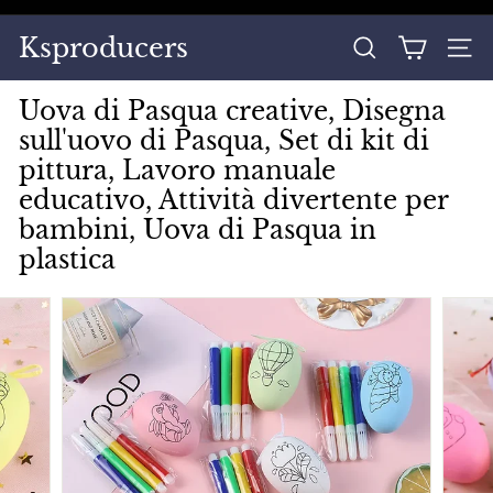
Vai
direttamente
Metti
Ksproducers
ai
CERCA
NAVI
in
contenuti
pausa
Uova di Pasqua creative, Disegna
presentazione
sull'uovo di Pasqua, Set di kit di
pittura, Lavoro manuale
educativo, Attività divertente per
bambini, Uova di Pasqua in
plastica