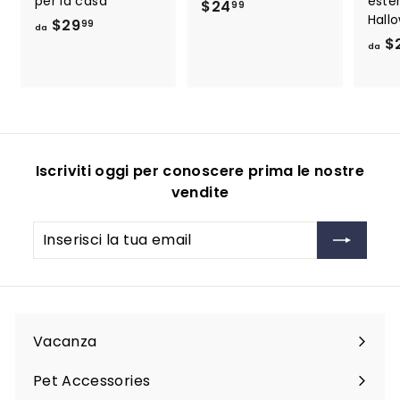
per la casa
ester
$
$24
99
Hall
d
$29
2
99
da
$
a
4
da
$
.
2
9
9
9
.
9
Iscriviti oggi per conoscere prima le nostre
9
vendite
Inserisci
Iscriviti
la
tua
email
Vacanza
Espandi
sottomenu
Pet Accessories
Espandi