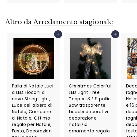
7
Altro da
Arredamento stagionale
Aggiungi al carrello
Aggiungi al carrello
Palla di Natale Luci
Christmas Colorful
Deco
a LED Fiocchi di
LED Light Tree
ragn
neve String Light,
Topper 13 * 9 pollici
Hallo
Luce dell'albero di
Bow trasparente
e 16 
Natale, Campane
fiocchi decorativi
deco
di Natale, Ottimo
decorazione
ragni
regalo per Natale,
natalizia
deco
Festa, Decorazioni
ornamento regalo
feste