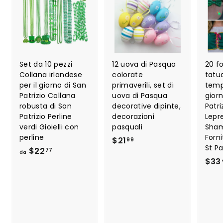
Set da 10 pezzi
12 uova di Pasqua
20 fo
Collana irlandese
colorate
tatu
per il giorno di San
primaverili, set di
temp
Patrizio Collana
uova di Pasqua
giorn
robusta di San
decorative dipinte,
Patr
Patrizio Perline
decorazioni
Lepr
verdi Gioielli con
pasquali
Sha
perline
Forni
$
$21
99
St Pa
d
$22
2
77
da
$33
a
1
$
.
2
9
2
9
.
7