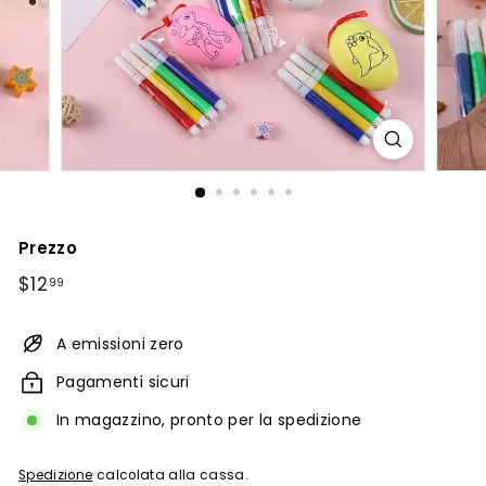
Prezzo
Prezzo
$12.99
$12
99
di
listino
A emissioni zero
Pagamenti sicuri
In magazzino, pronto per la spedizione
Spedizione
calcolata alla cassa.