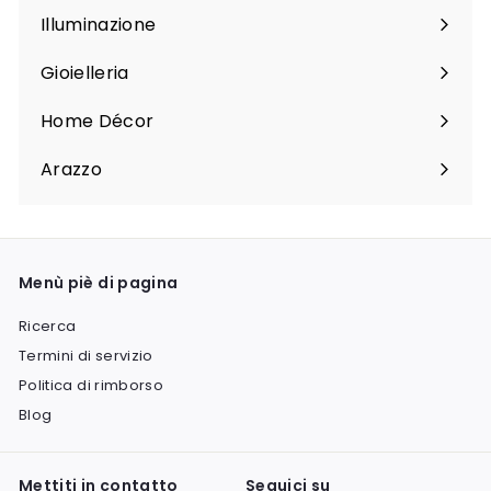
sottomenu
Illuminazione
Espandi
sottomenu
Gioielleria
Espandi
sottomenu
Home Décor
Espandi
sottomenu
Arazzo
Espandi
sottomenu
Menù piè di pagina
Ricerca
Termini di servizio
Politica di rimborso
Blog
Mettiti in contatto
Seguici su