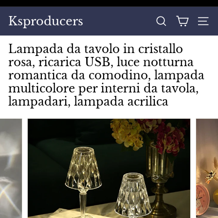
Vai
direttamente
Metti
Ksproducers
ai
CERCA
NAVI
in
contenuti
pausa
Lampada da tavolo in cristallo
presentazione
rosa, ricarica USB, luce notturna
romantica da comodino, lampada
multicolore per interni da tavola,
lampadari, lampada acrilica