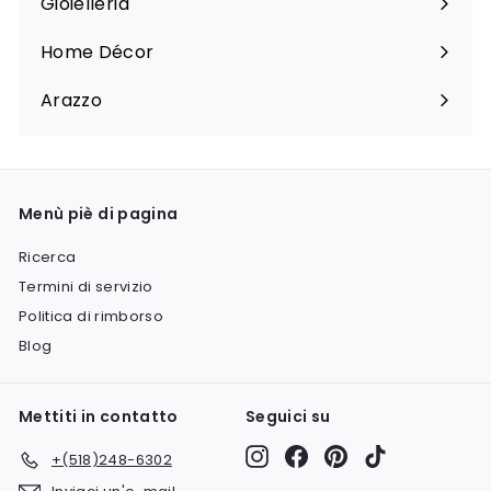
Gioielleria
Espandi
sottomenu
Home Décor
Espandi
sottomenu
Arazzo
Espandi
sottomenu
Menù piè di pagina
Ricerca
Termini di servizio
Politica di rimborso
Blog
Mettiti in contatto
Seguici su
Instagram
Facebook
Pinterest
TikTok
+(518)248-6302