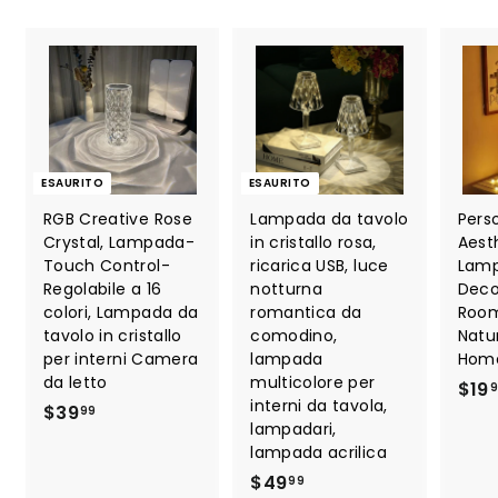
ESAURITO
ESAURITO
RGB Creative Rose
Lampada da tavolo
Pers
Crystal, Lampada-
in cristallo rosa,
Aest
Touch Control-
ricarica USB, luce
Lamp
Regolabile a 16
notturna
Deco
colori, Lampada da
romantica da
Room
tavolo in cristallo
comodino,
Natu
per interni Camera
lampada
Hom
da letto
multicolore per
$19
interni da tavola,
$
$39
99
lampadari,
3
lampada acrilica
9
$
$49
99
.