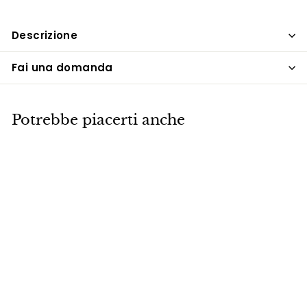
Descrizione
Fai una domanda
Potrebbe piacerti anche
ESAURITO
Lampada da tavolo
in cristallo rosa,
ricarica USB, luce
notturna