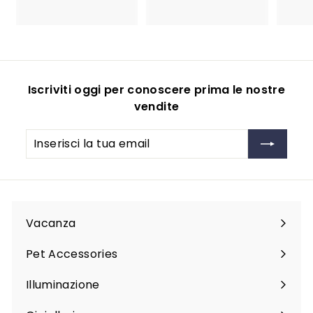
4
9
9
9
.
9
9
Iscriviti oggi per conoscere prima le nostre
vendite
Inserisci
Iscriviti
la
tua
email
Vacanza
Espandi
sottomenu
Pet Accessories
Espandi
sottomenu
Illuminazione
Espandi
sottomenu