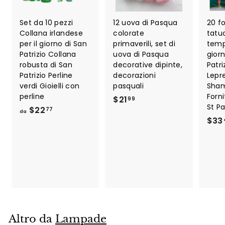
Set da 10 pezzi
12 uova di Pasqua
20 fo
Collana irlandese
colorate
tatu
per il giorno di San
primaverili, set di
temp
Patrizio Collana
uova di Pasqua
giorn
robusta di San
decorative dipinte,
Patr
Patrizio Perline
decorazioni
Lepr
verdi Gioielli con
pasquali
Sha
perline
Forni
$
$21
99
St Pa
d
$22
2
77
da
$33
a
1
$
.
2
9
2
9
.
7
7
Altro da
Lampade