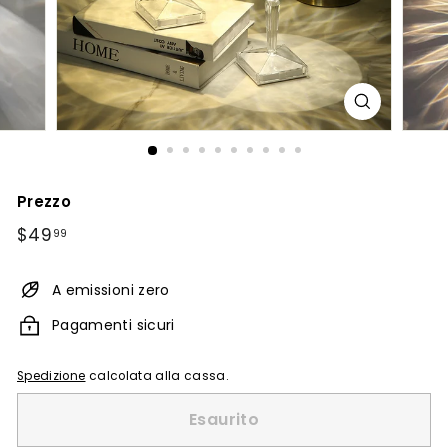
Prezzo
Prezzo
$49.99
$49
99
di
listino
A emissioni zero
Pagamenti sicuri
Spedizione
calcolata alla cassa.
Esaurito