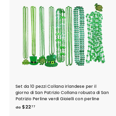
i
i
l
r
r
l
l
Set da 10 pezzi Collana irlandese per il
giorno di San Patrizio Collana robusta di San
Patrizio Perline verdi Gioielli con perline
d
$22
77
da
a