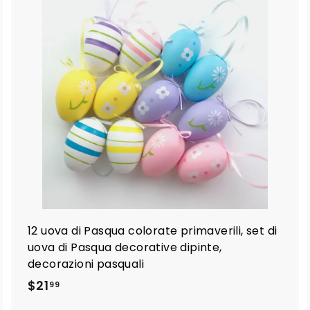
A
A
g
g
g
g
i
u
u
n
n
g
g
i
a
a
l
c
c
a
a
r
r
e
e
l
l
o
o
12 uova di Pasqua colorate primaverili, set di
uova di Pasqua decorative dipinte,
decorazioni pasquali
$
$21
99
2