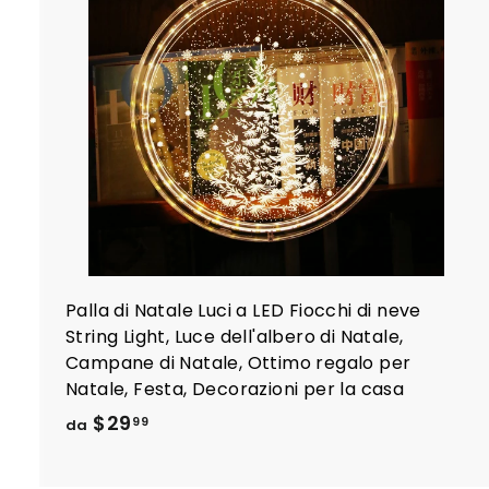
i
i
l
r
r
l
l
Palla di Natale Luci a LED Fiocchi di neve
String Light, Luce dell'albero di Natale,
Campane di Natale, Ottimo regalo per
Natale, Festa, Decorazioni per la casa
d
$29
99
da
a
$