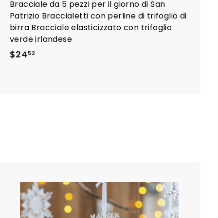
Bracciale da 5 pezzi per il giorno di San
Patrizio Braccialetti con perline di trifoglio di
birra Bracciale elasticizzato con trifoglio
verde irlandese
$
$24
52
2
4
.
5
2
A
g
g