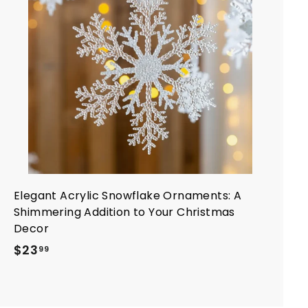
i
u
n
g
i
a
l
c
a
r
r
e
l
l
o
Elegant Acrylic Snowflake Ornaments: A
Shimmering Addition to Your Christmas
Decor
$
$23
99
2
3
.