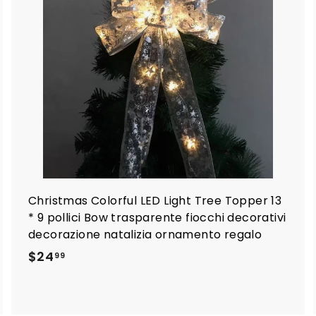
i
u
u
n
n
g
g
i
a
a
l
c
c
a
a
r
r
e
e
l
l
o
o
Christmas Colorful LED Light Tree Topper 13
* 9 pollici Bow trasparente fiocchi decorativi
decorazione natalizia ornamento regalo
$
$24
99
2
4
.