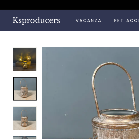
Vai
direttamente
ai
Ksproducers
VACANZA
PET ACC
contenuti