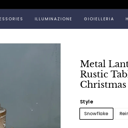
Metti
ESSORIES
ILLUMINAZIONE
GIOIELLERIA
in
pausa
presentazione
Metal Lan
Rustic Tab
Christmas
Style
Snowflake
Rei