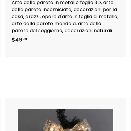
Arte della parete in metallo foglia 3D, arte
della parete incorniciata, decorazioni per la
casa, arazzi, opere d'arte in foglia di metallo,
arte della parete mandala, arte della
parete del soggiorno, decorazioni naturali
$
$49
99
4
9
.
9
9
A
A
g
g
g
g