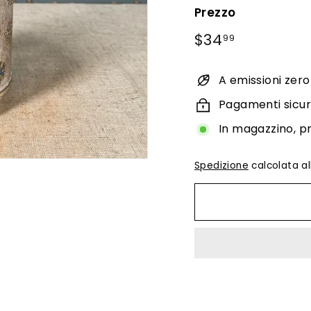
Prezzo
Prezzo
$34.99
$34
99
di
listino
A emissioni zero
Pagamenti sicur
In magazzino, p
Spedizione
calcolata al