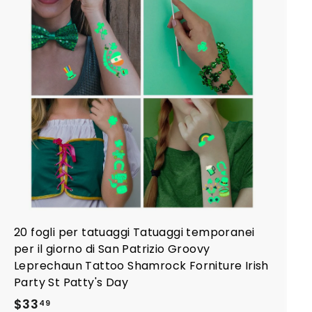
A
g
g
i
u
n
g
i
a
l
c
a
r
r
e
l
l
o
20 fogli per tatuaggi Tatuaggi temporanei
per il giorno di San Patrizio Groovy
Leprechaun Tattoo Shamrock Forniture Irish
Party St Patty's Day
$
$33
49