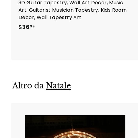
3D Guitar Tapestry, Wall Art Decor, Music
Art, Guitarist Musician Tapestry, Kids Room
Decor, Wall Tapestry Art
$
$36
99
3
6
.
9
9
Altro da
Natale