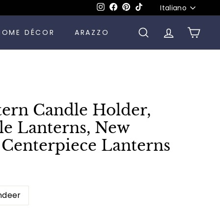
Lingua
Instagram
Facebook
Pinterest
TikTok
Italiano
HOME DÉCOR
ARAZZO
CERCA
ACCOUNT
CARR
tern Candle Holder,
le Lanterns, New
 Centerpiece Lanterns
ndeer