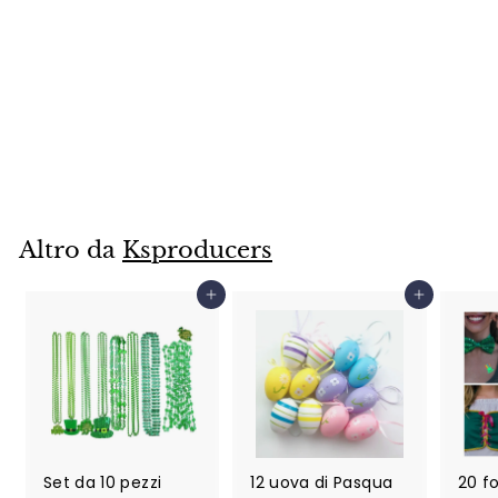
portasciugamani,
appendiabiti,
cappelliera,
appendiabiti,
appendiabiti
$
$29
99
2
9
.
9
Altro da
Ksproducers
9
Aggiungi al carrello
Aggiungi al carrello
Set da 10 pezzi
12 uova di Pasqua
20 fo