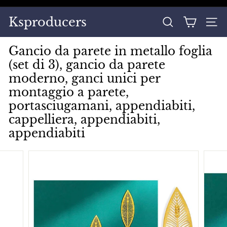
Vai
direttamente
Metti
Ksproducers
ai
CERCA
NAVI
in
contenuti
pausa
Gancio da parete in metallo foglia
presentazione
(set di 3), gancio da parete
moderno, ganci unici per
montaggio a parete,
portasciugamani, appendiabiti,
cappelliera, appendiabiti,
appendiabiti