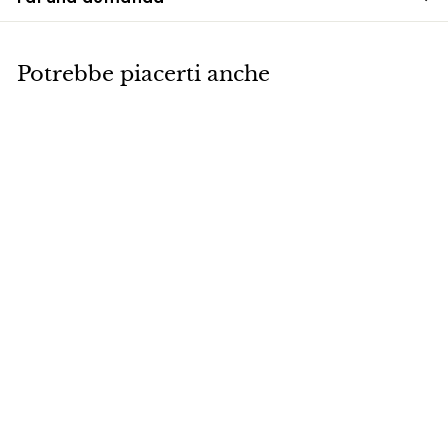
Potrebbe piacerti anche
Gancio da parete
in metallo foglia
(set di 3), gancio
da parete
moderno, ganci
unici per
montaggio a
parete,