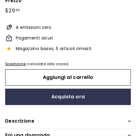
Prezzo
Prezzo
$29.99
$29
99
di
listino
A emissioni zero
Pagamenti sicuri
Magazzino basso, 5 articoli rimasti
Spedizione
calcolata alla cassa.
Aggiungi al carrello
Acquista ora
Descrizione
Fai una domanda