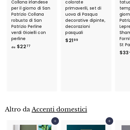
Collana irlandese
colorate
tatu
per il giorno di San
primaverili, set di
temp
Patrizio Collana
uova di Pasqua
giorn
robusta di San
decorative dipinte,
Patr
Patrizio Perline
decorazioni
Lepr
verdi Gioielli con
pasquali
Sha
perline
Forni
$
$21
99
St Pa
d
$22
2
77
da
$33
a
1
$
.
2
9
2
9
.
7
7
Altro da
Accenti domestici
Aggiungi al carrello
Aggiungi al carrello