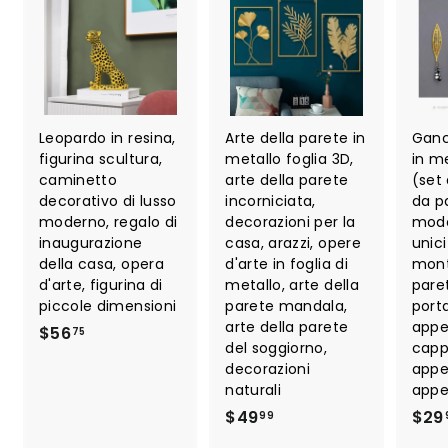
Leopardo in resina,
Arte della parete in
Ganc
figurina scultura,
metallo foglia 3D,
in me
caminetto
arte della parete
(set 
decorativo di lusso
incorniciata,
da p
moderno, regalo di
decorazioni per la
mode
inaugurazione
casa, arazzi, opere
unici
della casa, opera
d'arte in foglia di
mont
d'arte, figurina di
metallo, arte della
pare
piccole dimensioni
parete mandala,
port
arte della parete
appen
$
$56
75
del soggiorno,
cappe
5
decorazioni
appen
6
naturali
appe
.
$
$49
$29
99
7
4