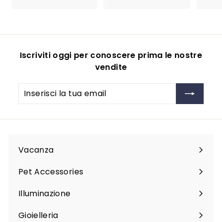
5
9
.
9
9
Iscriviti oggi per conoscere prima le nostre
vendite
Inserisci
Iscriviti
la
tua
email
Vacanza
Espandi
sottomenu
Pet Accessories
Espandi
sottomenu
Illuminazione
Espandi
sottomenu
Gioielleria
Espandi