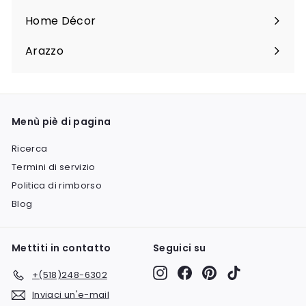
sottomenu
Home Décor
Espandi
sottomenu
Arazzo
Espandi
sottomenu
Menù piè di pagina
Ricerca
Termini di servizio
Politica di rimborso
Blog
Mettiti in contatto
Seguici su
Instagram
Facebook
Pinterest
TikTok
+(518)248-6302
Inviaci un'e-mail