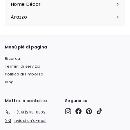
sottomenu
Home Décor
Espandi
sottomenu
Arazzo
Espandi
sottomenu
Menù piè di pagina
Ricerca
Termini di servizio
Politica di rimborso
Blog
Mettiti in contatto
Seguici su
Instagram
Facebook
Pinterest
TikTok
+(518)248-6302
Inviaci un'e-mail