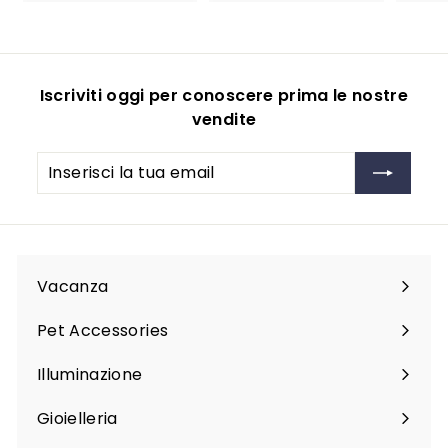
2
9
9
9
.
9
Iscriviti oggi per conoscere prima le nostre
9
vendite
Inserisci
Iscriviti
la
tua
email
Vacanza
Espandi
sottomenu
Pet Accessories
Espandi
sottomenu
Illuminazione
Espandi
sottomenu
Gioielleria
Espandi