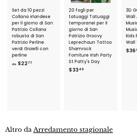
Set da 10 pezzi
20 fogli per
3D G
Collana irlandese
tatuaggi Tatuaggi
Wall 
per il giorno di San
temporanei per il
Music
Patrizio Collana
giorno di San
Musi
robusta di San
Patrizio Groovy
Kids
Patrizio Perline
Leprechaun Tattoo
Wall
verdi Gioielli con
Shamrock
$36
perline
Forniture Irish Party
St Patty's Day
d
$22
77
da
$
$33
a
49
3
$
3
2
.
2
4
.
9
7
7
Altro da
Arredamento stagionale