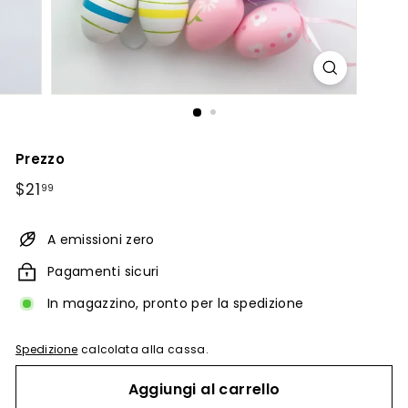
Prezzo
Prezzo
$21.99
$21
99
di
listino
A emissioni zero
Pagamenti sicuri
In magazzino, pronto per la spedizione
Spedizione
calcolata alla cassa.
Aggiungi al carrello