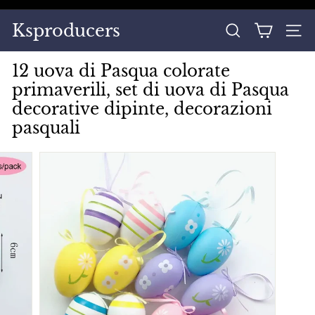
Vai
direttamente
Metti
Ksproducers
ai
CERCA
NAVI
in
contenuti
pausa
12 uova di Pasqua colorate
presentazione
primaverili, set di uova di Pasqua
decorative dipinte, decorazioni
pasquali