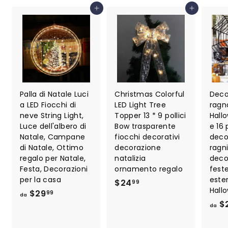
Aggiungi al carrello
Aggiungi al carrello
Palla di Natale Luci
Christmas Colorful
Deco
a LED Fiocchi di
LED Light Tree
ragn
neve String Light,
Topper 13 * 9 pollici
Hallo
Luce dell'albero di
Bow trasparente
e 16 
Natale, Campane
fiocchi decorativi
deco
di Natale, Ottimo
decorazione
ragni
regalo per Natale,
natalizia
deco
Festa, Decorazioni
ornamento regalo
feste
per la casa
ester
$
$24
99
Hall
d
$29
2
99
da
$
a
4
da
$
.