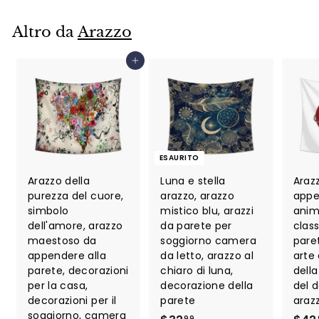
Altro da
Arazzo
Aggiungi al carrello
ESAURITO
Arazzo della
Luna e stella
Araz
purezza del cuore,
arazzo, arazzo
appe
simbolo
mistico blu, arazzi
anim
dell'amore, arazzo
da parete per
class
maestoso da
soggiorno camera
pare
appendere alla
da letto, arazzo al
arte 
parete, decorazioni
chiaro di luna,
dell
per la casa,
decorazione della
del d
decorazioni per il
parete
araz
soggiorno, camera
99