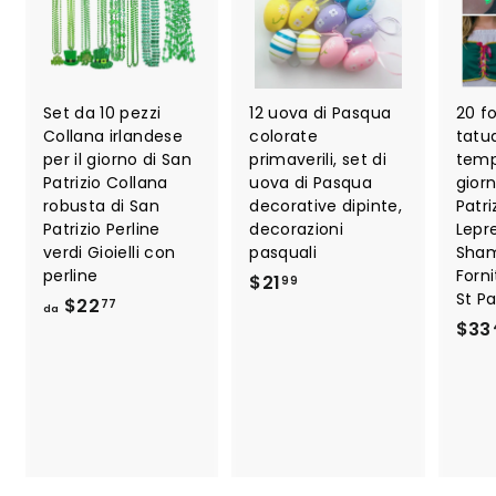
Set da 10 pezzi
12 uova di Pasqua
20 fo
Collana irlandese
colorate
tatu
per il giorno di San
primaverili, set di
temp
Patrizio Collana
uova di Pasqua
giorn
robusta di San
decorative dipinte,
Patr
Patrizio Perline
decorazioni
Lepr
verdi Gioielli con
pasquali
Sha
perline
Forni
$
$21
99
St Pa
d
$22
2
77
da
$33
a
1
$
.
2
9
2
9
.
7
7