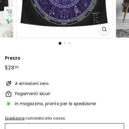
Prezzo
Prezzo
$28.95
$28
95
di
listino
A emissioni zero
Pagamenti sicuri
In magazzino, pronto per la spedizione
Spedizione
calcolata alla cassa.