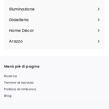
Espandi
sottomenu
Illuminazione
Espandi
sottomenu
Gioielleria
Espandi
sottomenu
Home Décor
Espandi
sottomenu
Arazzo
Espandi
sottomenu
Menù piè di pagina
Ricerca
Termini di servizio
Politica di rimborso
Blog