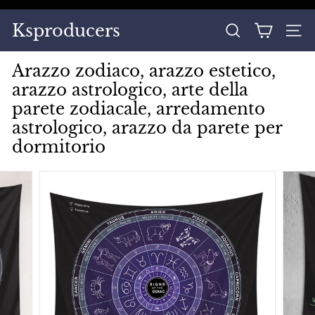
Vai
direttamente
Metti
Ksproducers
ai
CERCA
NAVI
in
contenuti
pausa
Arazzo zodiaco, arazzo estetico,
presentazione
arazzo astrologico, arte della
parete zodiacale, arredamento
astrologico, arazzo da parete per
dormitorio